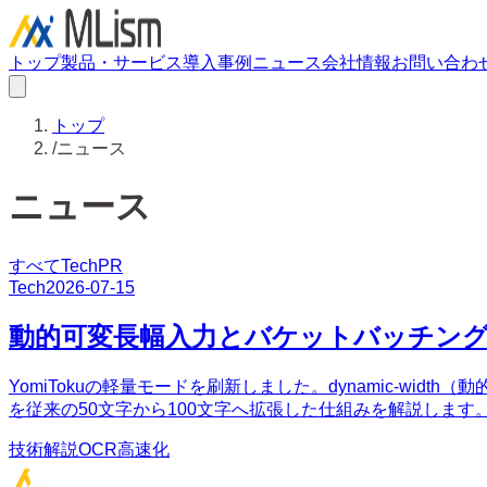
トップ
製品・サービス
導入事例
ニュース
会社情報
お問い合わ
トップ
/
ニュース
ニュース
すべて
Tech
PR
Tech
2026-07-15
動的可変長幅入力とバケットバッチング
YomiTokuの軽量モードを刷新しました。dynamic-
を従来の50文字から100文字へ拡張した仕組みを解説します
技術解説
OCR
高速化