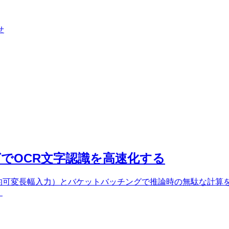
せ
でOCR文字認識を高速化する
width（動的可変長幅入力）とバケットバッチングで推論時の無駄
。